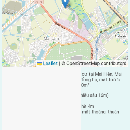
Leaflet
|
© OpenStreetMap contributors
Chính chủ cần bán nhanh lô đất tái định cư tại Mai Hiên, Mai
Lâm, Đông Anh – Vị trí đẹp,
quy hoạch
đồng bộ, mặt trước
thoáng đãng đối diện vườn hoa rộng 500m².
Diện tích: 56m² (mặt tiền 3,5m, chiều sâu 16m)
Hướng: Tây Nam
Đường trước đất: Rộng 7,5m, vỉa hè 4m
Đường sau (sẻ khe): Rộng 4m – 2 mặt thoáng, thuận
tiện xây dựng
Kết nối thuận tiện: