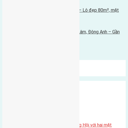
Tin Mới Hơn
Bán đất tái định cư Mai Hiên, Mai Lâm – Lô đẹp 80m², mặt
tiền 5m, đường 30m, giá tốt
21/05/2025 - 7:18 chiều |
Tin Cũ Hơn
Bán đất thổ cư 59,9m² tại Lê Xá, Mai Lâm, Đông Anh – Gần
cầu Đông Trù, giá chỉ 99,5 triệu/m²
14/05/2025 - 2:29 chiều |
Bình luận được đóng lại.
Mới Nhất
Xu Hướng
Ngẫu Nhiên
Xã Đông Hội
Một vị trí hiếm còn lại tại X1 Đông Hội với hai mặt