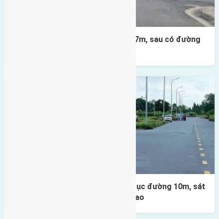
Lô đất X2 Thái Bình 80m² – trục 17m, sau có đường
4m & vườn hoa
Lô đất đấu giá X1 Lê Xá 80m² – Trục đường 10m, sát
cầu Đông Trù, tiềm năng đầu tư cao
Bình luận bị vô hiệu hóa