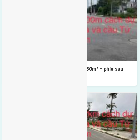
Cần bán Đất đấu giá X2 Thái Bình 80m² – phía sau
giáp đường và vườn hoa