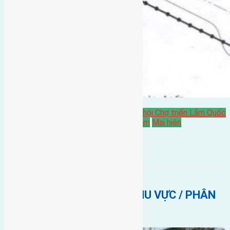
Bán Đất
Đất tái định cư
gần trung tâm hội Chợ triển Lãm Quốc
Gia
gần Vinhomes Cổ Loa
hướng tây nam
Mai hiên
BẤT ĐỘNG SẢN CÙNG KHU VỰC / PHÂN
KHÚC