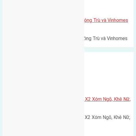
Xã Mai Lâm
Lô đất Lê Xá 103,6m2 gần cầu Đông Trù và Vinhomes
Cổ Loa
Lô đất Lê Xá 103,6m² gần cầu Đông Trù và Vinhomes
Cổ Loa Diện tích: 103,6m²…
Xã Nguyên Khê
Cần bán 75m2(5×15) đất đấu giá X2 Xóm Ngõ, Khê Nữ,
Nguyên Khê, Huyện Đông Anh
Cần bán 75m2(5x15) đất đấu giá X2 Xóm Ngõ, Khê Nữ,
Nguyên Khê, Huyện Đông Anh.…