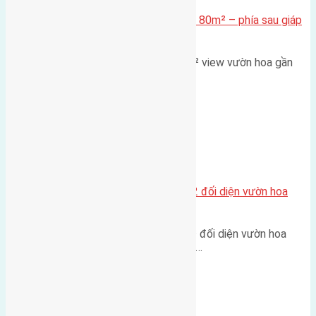
Cần bán Đất đấu giá X2 Thái Bình 80m² – phía sau giáp
đường và vườn hoa
Lô đất đấu giá X2 Thái Bình 80m² view vườn hoa gần
cầu Tứ Liên Diện tích:…
Xã Mai Lâm
Lô đất tái định cư Mai Hiên 56m2 đối diện vườn hoa
500m
Lô đất tái định cư Mai Hiên 56m² đối diện vườn hoa
500m Diện tích: 56m² (3,5x16m).…