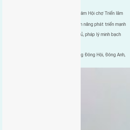
Cách cầu Đông Trù: 2km
Cách Vinhomes Cổ Loa & Trung tâm Hội chợ Triển lãm
Quốc gia: 1,5km
Giao thông thuận lợi, khu vực tiềm năng phát triển mạnh
Giá bán: 170 triệu/m² – Sổ đỏ chính chủ, pháp lý minh bạch
Liên hệ: Mr. Giảng – 0916 175 299
VP Nhà đất Hồng Hà – Số 51, đường Đông Hội, Đông Anh,
Hà Nội