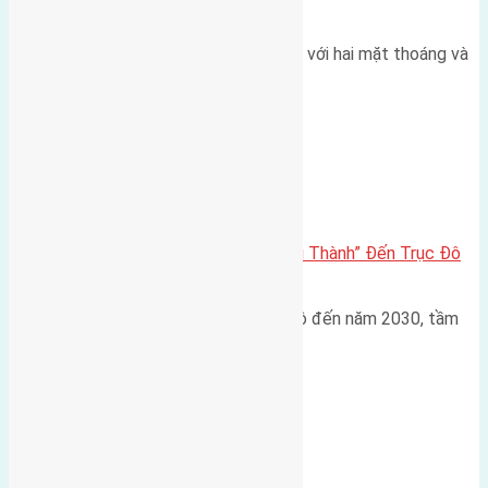
thoáng
Một góc tái định cư X1 Đông Hội với hai mặt thoáng và
trục đường 40m Diện…
Đông Anh 2026-2030
Đông Anh 2026: Từ “Huyện Ngoại Thành” Đến Trục Đô
Thị Đa Cực – Góc Nhìn Dữ Liệu
Trong bối cảnh Quy hoạch Thủ đô đến năm 2030, tầm
nhìn 2050 (với trọng tâm…
Xã Mai Lâm