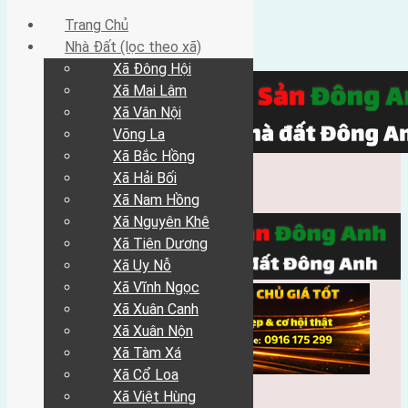
Trang Chủ
Nhà Đất (lọc theo xã)
Xã Đông Hội
Xã Mai Lâm
Xã Vân Nội
Võng La
Xã Bắc Hồng
Xã Hải Bối
Xã Nam Hồng
Xã Nguyên Khê
Xã Tiên Dương
Xã Uy Nỗ
Xã Vĩnh Ngọc
Xã Xuân Canh
Xã Xuân Nộn
Xã Tàm Xá
Xã Cổ Loa
Xã Việt Hùng
Trang Chủ