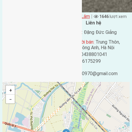
Đặng Đức Giảng đăng vào - tại
Xã Mai Lâm
|
1646
lượt xem
Đặc điểm BĐS
Liên hệ
Địa chỉ:
Mai Hiên, Mai
Tên liên lạc:
Đặng Đức Giảng
Lâm, Đông Anh, Hà Nội
Địa chỉ người bán:
Trung Thôn,
Mã số:
4989
Đông Hội, Đông Anh, Hà Nội
Loại tin:
Bán đất
Điện thoại:
0438801041
Ngày đăng:
Mobile:
0916175299
Ngày cập nhật lại:
Email:
16/05/2025 15:38
ducgiang090970@gmail.com
+
−