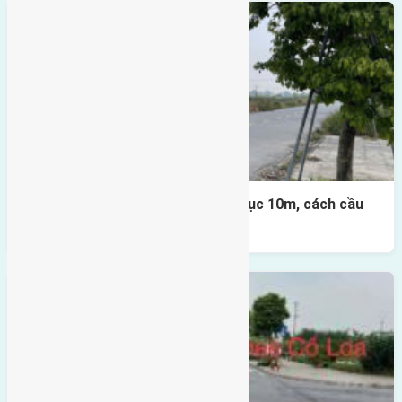
Lô đất đấu giá X1 Lê Xá 80m² – trục 10m, cách cầu
Đông Trù 500m