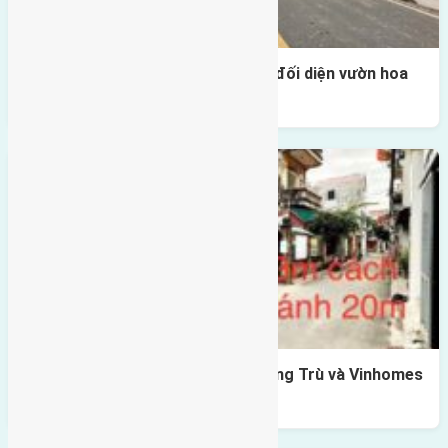
Lô đất tái định cư Mai Hiên 56m2 đối diện vườn hoa
500m
Lô đất Lê Xá 103,6m2 gần cầu Đông Trù và Vinhomes
Cổ Loa