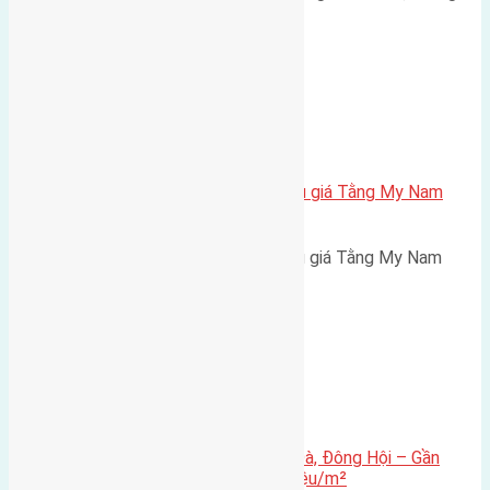
tâm thị trấn Đông Anh đường…
Xã Nam Hồng
Cần bán 89,5m2 (5,6×16) đất đấu giá Tằng My Nam
Hồng đường rộng 10m
Cần bán 89,5m2 (5,6x16) đất đấu giá Tằng My Nam
Hồng đường rộng 10m hướng…
Xã Đông Hội
Bán nhanh lô đất 41,2m² tại Lại Đà, Đông Hội – Gần
Vinhomes Cổ Loa, giá chỉ 105 triệu/m²