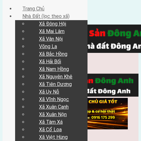
Trang Chủ
Nhà Đất (lọc theo xã)
Xã Đông Hội
Xã Mai Lâm
Xã Vân Nội
Võng La
Xã Bắc Hồng
Xã Hải Bối
Xã Nam Hồng
Xã Nguyên Khê
Xã Tiên Dương
Xã Uy Nỗ
Xã Vĩnh Ngọc
Xã Xuân Canh
Xã Xuân Nộn
Xã Tàm Xá
Xã Cổ Loa
Xã Việt Hùng
Trang Chủ