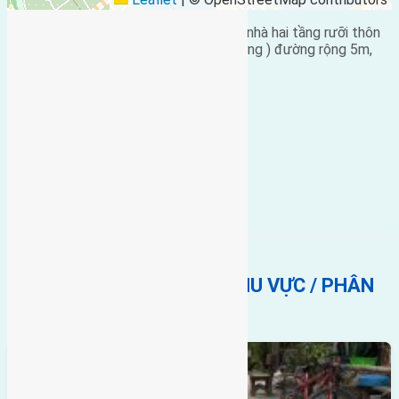
Cần
bán nhà
có diện tích 75m2(5×15) nhà hai tầng rưỡi thôn
Xuân Trạch, Xuân Canh ( 200m2 xây dựng ) đường rộng 5m,
cách cầu Đông Trù 3km.
Giá bán 1,1 tỷ.
Chi tiết liên hệ: 0916.175.299 .
Bán Nhà
nhà 2 tầng
Xuân trạch
BẤT ĐỘNG SẢN CÙNG KHU VỰC / PHÂN
KHÚC