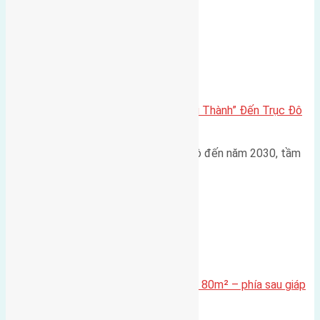
Đông Anh 2026-2030
Đông Anh 2026: Từ “Huyện Ngoại Thành” Đến Trục Đô
Thị Đa Cực – Góc Nhìn Dữ Liệu
Trong bối cảnh Quy hoạch Thủ đô đến năm 2030, tầm
nhìn 2050 (với trọng tâm…
Xã Mai Lâm
Cần bán Đất đấu giá X2 Thái Bình 80m² – phía sau giáp
đường và vườn hoa