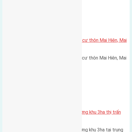
Xã Mai Lâm
Cần bán 45,2m2(4×11,3) đất thổ cư thôn Mai Hiên, Mai
Lâm đường rộng 2,5m
Cần bán 45,2m2(4x11,3) đất thổ cư thôn Mai Hiên, Mai
Lâm đường rộng 2,5m hướng…
Thị Trấn Đông Anh
Cần bán 45m2 (5×9) đất mặt đường khu 3ha thị trấn
Đông Anh
Cần bán 45m2 (5x9) đất mặt đường khu 3ha tại trung