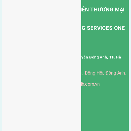
CÔNG TY TNHH MỘT THÀNH VIÊN THƯƠNG MẠI
DỊCH VỤ VẬN TẢI HỒNG HÀ.
HONG HA TRANSPORT TRADING SERVICES ONE
MEMBER COMPANY LIMITED.
Mã số thuế: 0101346678
Trụ sở: thôn Trung Thôn, Xã Đông Hội, Huyện Đông Anh, TP. Hà
Nội, Việt Nam.
51 Đường Đông Hội, Đông Hội, Đông Anh,
Văn phòng giao dịch:
Hà Nội
https://batdongsandonganh24h.com.vn
Website:
ducgiang090970@gmail.com
Email:
0916-175-299
Hotline:
Chính sách bảo mật
3901
Ngày chạy
130
Tháng hoạt động
10
Năm đã qua
1066
Tin Bán Đất