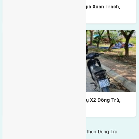
Cần bán 82,5m2(5×16,5) đất đấu giá Xuân Trạch,
Xuân Canh đường rộng 7,5m
Cần bán 80m2(6,66×12) đất dịch vụ X2 Đông Trù,
Đông Hội, Đông Anh
Bình luận bị vô hiệu hóa
Tin Mới Hơn
Cần bán đất 54m2(4x13,5) đất thổ cư thôn Đông Trù
07/01/2016 - 10:23 sáng |