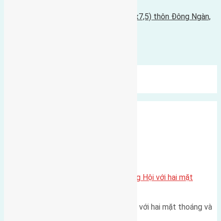
Tin Cũ Hơn
Cần bán nhà cấp 4 diện tích 37,5m2 (5x7,5) thôn Đông Ngàn,
Đông Hội
07/01/2016 - 10:18 sáng |
Bình luận được đóng lại.
Mới Nhất
Xu Hướng
Ngẫu Nhiên
Xã Đông Hội
Một vị trí hiếm còn lại tại X1 Đông Hội với hai mặt
thoáng
Một góc tái định cư X1 Đông Hội với hai mặt thoáng và
trục đường 40m Diện…