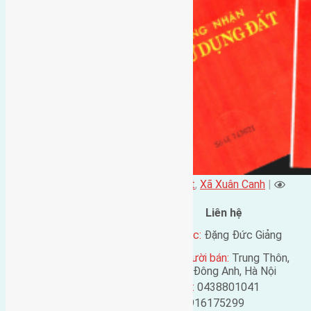
Đặng Đức Giảng đăng vào - tại
Nhà Đất
,
Xã Xuân Canh
|
2495
lượt xem
Đặc điểm BĐS
Liên hệ
Địa chỉ:
Xuân Trạch, Xuân
Tên liên lạc:
Đặng Đức Giảng
Canh, Đông Anh, Hà Nội
Địa chỉ người bán:
Trung Thôn,
Mã số:
321
Đông Hội, Đông Anh, Hà Nội
Loại tin:
Bán đất
Điện thoại:
0438801041
Ngày đăng:
Mobile:
0916175299