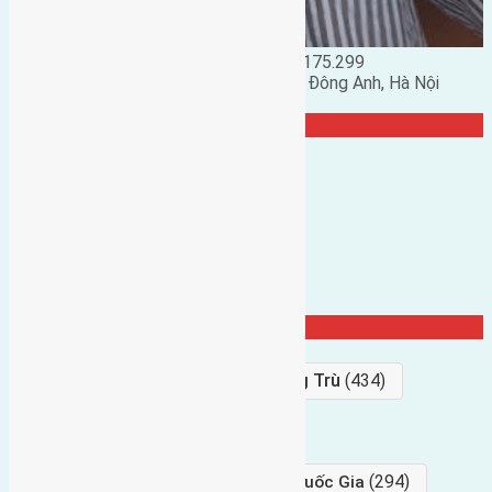
Đặng Đức Giảng: 0916.175.299
Phó chủ nhiệm hội nhà đất huyện Đông Anh, Hà Nội
TRANG CỘNG ĐỒNG
Từ Khóa Nổi Bật
Bán Đất
(927)
Gần Cầu Đông Trù
(434)
hướng tây
(406)
(294)
gần trung tâm hội Chợ triển Lãm Quốc Gia