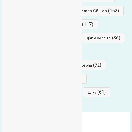
(239)
(162)
hướng tây nam
gần Vinhomes Cổ Loa
(154)
(117)
hướng nam
hướng tây bắc
(96)
(88)
(86)
hướng bắc
Đông trù
gần đường to
(84)
(82)
đông ngàn
Lại Đà
(77)
(72)
Thái Bình, Mai Lâm, Đông Anh
hội phụ
(68)
(68)
Mai hiên
hướng đông nam
(64)
(64)
(61)
đất đấu giá
Phúc Thọ
Lê xá