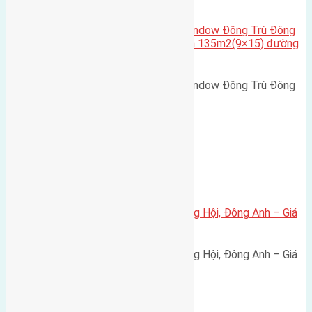
Cầu Đông Trù
,
Xã Đông Hội
Cần bán biệt thự song lập Eurowindow Đông Trù Đông
Hội Đông Anh Tp Hà Nội diện tích 135m2(9×15) đường
rộng 10m vỉa hè 5m
Cần bán biệt thự song lập Eurowindow Đông Trù Đông
Hội Đông Anh Tp Hà Nội diện…
Xã Đông Hội
Bán đất 80m² tái định cư X1 Đông Hội, Đông Anh – Giá
165 triệu/m²
Bán đất 80m² tái định cư X1 Đông Hội, Đông Anh – Giá
165 triệu/m² Thông tin…