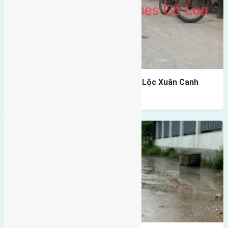
Cần bán 61m2(4,5×13,55) đất Vạn Lộc Xuân Canh
Đông Anh