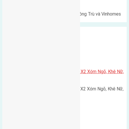
Cổ Loa
Lô đất Lê Xá 103,6m² gần cầu Đông Trù và Vinhomes
Cổ Loa Diện tích: 103,6m²…
Xã Nguyên Khê
Cần bán 75m2(5×15) đất đấu giá X2 Xóm Ngõ, Khê Nữ,
Nguyên Khê, Huyện Đông Anh
Cần bán 75m2(5x15) đất đấu giá X2 Xóm Ngõ, Khê Nữ,
Nguyên Khê, Huyện Đông Anh.…