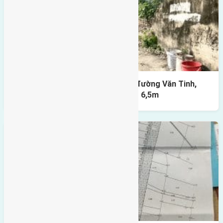
Cần bán 80m2(4,5×17,5) đất mặt đường Văn Tinh,
Xuân Canh, Đông Anh đường rộng 6,5m