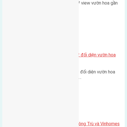
Lô đất đấu giá X2 Thái Bình 80m² view vườn hoa gần
cầu Tứ Liên Diện tích:…
Xã Mai Lâm
Lô đất tái định cư Mai Hiên 56m2 đối diện vườn hoa
500m
Lô đất tái định cư Mai Hiên 56m² đối diện vườn hoa
500m Diện tích: 56m² (3,5x16m).…
Xã Mai Lâm
Lô đất Lê Xá 103,6m2 gần cầu Đông Trù và Vinhomes