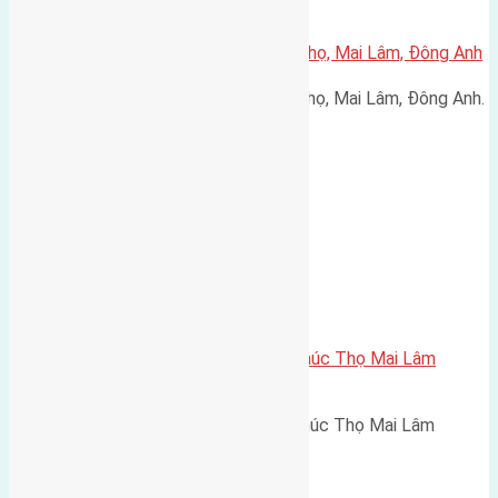
Cần bán 50m2(5×10) đất Phúc Thọ, Mai Lâm, Đông Anh
Cần bán 50m2(5x10) đất Phúc Thọ, Mai Lâm, Đông Anh.
…
Cần bán 48,5m ( 3,7×13,1) đất Phúc Thọ Mai Lâm
đường rộng 2,5m
Cần bán 48,5m ( 3,7x13,1) đất Phúc Thọ Mai Lâm
đường…