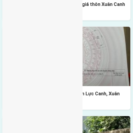
Cần bán 142m2(10,2×14) đất đấu giá thôn Xuân Canh
xã Xuân Canh đường rộng 7m
Cần bán 120m2(8×15) đất giãn dân Lực Canh, Xuân
Canh, Đông Anh đường rộng 6m