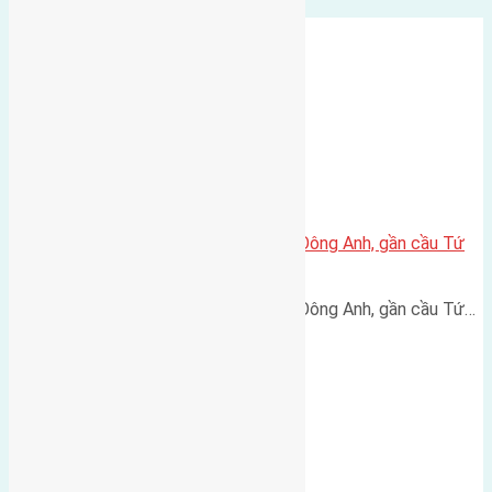
Bán đất 50m2 thôn Trung Thôn Đông Anh, gần cầu Tứ
Liên – Giá chỉ 142 triệu
Bán đất 50m2 thôn Trung Thôn Đông Anh, gần cầu Tứ…