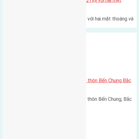
Một vị trí hiếm còn lại tại X1 Đông Hội với hai mặt
thoáng
Một góc tái định cư X1 Đông Hội với hai mặt thoáng và
trục đường 40m Diện…
Xã Bắc Hồng
Cần bán 60m2 (6×10) đất thổ cư thôn Bến Chung Bắc
Hồng, Đông Anh đường rộng 6m
Cần bán 60m2 (6x10) đất thổ cư thôn Bến Chung, Bắc
Hồng, Đông Anh đường rộng…