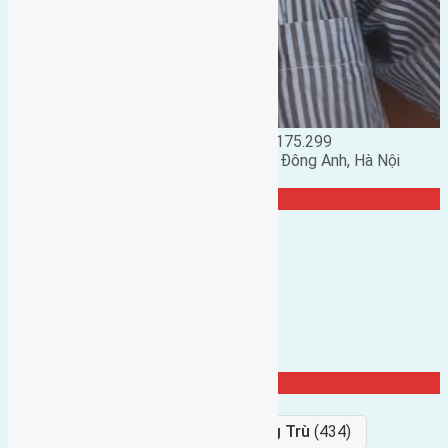
Đặng Đức Giảng: 0916.175.299
Phó chủ nhiệm hội nhà đất huyện Đông Anh, Hà Nội
TRANG CỘNG ĐỒNG
Từ Khóa Nổi Bật
Bán Đất
(927)
Gần Cầu Đông Trù
(434)