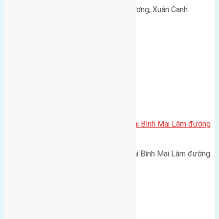
Cần bán 50m (5x10) đất Văn Thượng, Xuân Canh
đường…
Cần bán 86m2 (5,8×14,8) đất Thái Bình Mai Lâm đường
rộng 4m
Cần bán 86m2 (5,8x14,8) đất Thái Bình Mai Lâm đường…