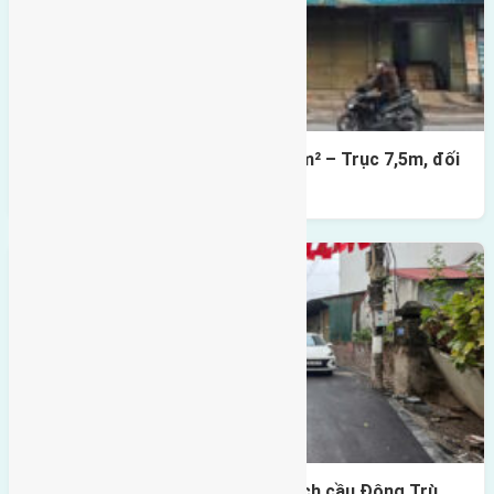
Lô đất mặt đường Đông Hội 73,4m² – Trục 7,5m, đối
diện vườn hoa
Lô đất Lại Đà 73m² – Trục 5m, cách cầu Đông Trù