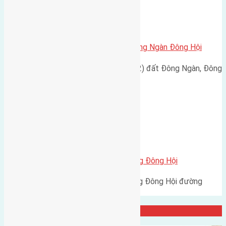
Xã Đông Hội
Cần bán đất 88m2(4×22) đất Đông Ngàn Đông Hội
Cần bán đất diện tích 88m2(4x22) đất Đông Ngàn, Đông
Hội. Đường rộng 3m,…
Xã Đông Hội
Bán 150m2(6×25) đất mặt đường Đông Hội
Bán 150m2(6x25) đất mặt đường Đông Hội đường
trước mặt 8m vỉa hè 5m hướng…
Đại Diện Công ty