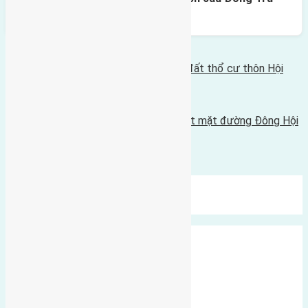
400m
Bình luận bị vô hiệu hóa
Tin Mới Hơn
Cần bán đất có diện tích 40m2(4x10) đất thổ cư thôn Hội
Phụ, Đông Hội
29/03/2016 - 3:30 chiều |
Tin Cũ Hơn
Cần bán đất diện tích 150m2(6x25) đất mặt đường Đông Hội
21/03/2016 - 11:43 sáng |
Bình luận được đóng lại.
Mới Nhất
Xu Hướng
Ngẫu Nhiên
Xã Đông Hội