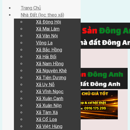
Trang Chủ
Nhà Đất (lọc theo xã)
Xã Đông Hội
Xã Mai Lâm
Xã Vân Nội
Võng La
Xã Bắc Hồng
Xã Hải Bối
Xã Nam Hồng
Xã Nguyên Khê
Xã Tiên Dương
Xã Uy Nỗ
Xã Vĩnh Ngọc
Xã Xuân Canh
Xã Xuân Nộn
Xã Tàm Xá
Xã Cổ Loa
Xã Việt Hùng
Trang Chủ