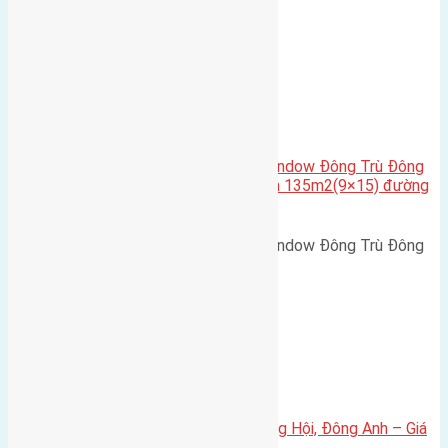
Nguyên Khê, Huyện Đông Anh.…
Cầu Đông Trù
,
Xã Đông Hội
Cần bán biệt thự song lập Eurowindow Đông Trù Đông
Hội Đông Anh Tp Hà Nội diện tích 135m2(9×15) đường
rộng 10m vỉa hè 5m
Cần bán biệt thự song lập Eurowindow Đông Trù Đông
Hội Đông Anh Tp Hà Nội diện…
Xã Đông Hội
Bán đất 80m² tái định cư X1 Đông Hội, Đông Anh – Giá
165 triệu/m²