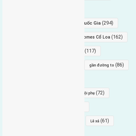
hướng tây
(406)
(294)
gần trung tâm hội Chợ triển Lãm Quốc Gia
(239)
(162)
hướng tây nam
gần Vinhomes Cổ Loa
(154)
(117)
hướng nam
hướng tây bắc
(96)
(88)
(86)
hướng bắc
Đông trù
gần đường to
(84)
(82)
đông ngàn
Lại Đà
(77)
(72)
Thái Bình, Mai Lâm, Đông Anh
hội phụ
(68)
(68)
Mai hiên
hướng đông nam
(64)
(64)
(61)
đất đấu giá
Phúc Thọ
Lê xá