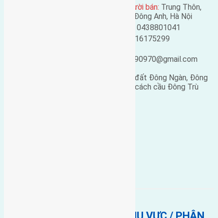
Địa chỉ người bán:
Trung Thôn,
Mã số:
426
Đông Hội, Đông Anh, Hà Nội
Loại tin:
Bán đất
Điện thoại:
0438801041
Ngày đăng:
Mobile:
0916175299
Ngày cập nhật lại:
Email:
25/02/2019 05:21
ducgiang090970@gmail.com
Cần
bán đất
có diện tích 52m2(4×13) đất Đông Ngàn, Đông
Hội. Đường rộng 3m, vị trí hướng Đông cách cầu Đông Trù
500m.
Giá bán: 12 triệu/m2
Chi tiết liên hệ: 0916.175.299 .
Bán Đất
đông ngàn
BẤT ĐỘNG SẢN CÙNG KHU VỰC / PHÂN