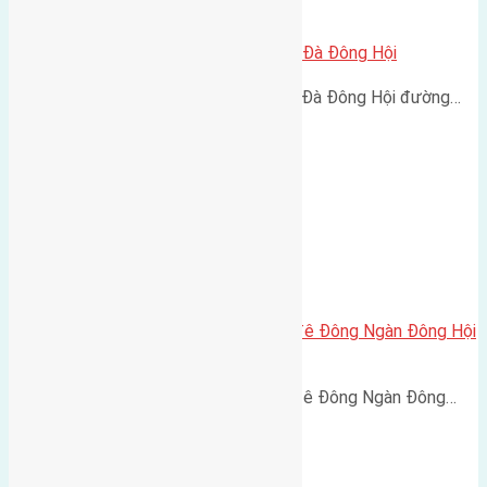
Cần bán 61m2 (4,5×13,5) đất Lại Đà Đông Hội
Cần bán 61m2 (4,5x13,5) đất Lại Đà Đông Hội đường…
Cần bán 70m2(6×11,7) đất mặt đê Đông Ngàn Đông Hội
đường rộng 5m
Cần bán 70m2(6x11,7) đất mặt đê Đông Ngàn Đông…