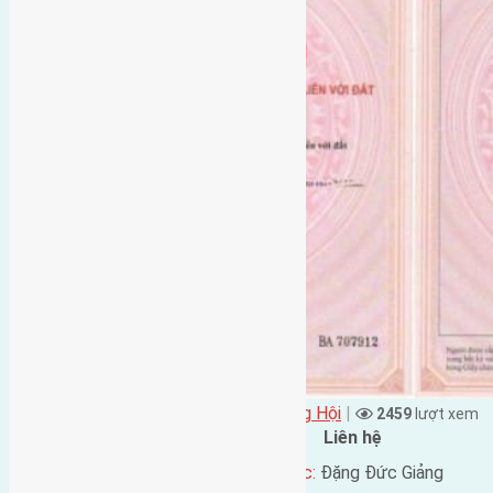
Đặng Đức Giảng đăng vào - tại
Xã Đông Hội
|
2459
lượt xem
Đặc điểm BĐS
Liên hệ
Địa chỉ:
Đông Ngàn, Đông
Tên liên lạc:
Đặng Đức Giảng
Hội, Đông Anh, Hà Nội