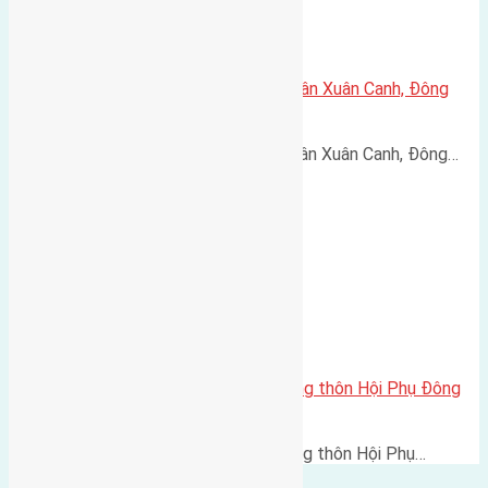
Cần bán 120m2(8×15) đất giãn dân Xuân Canh, Đông
Anh đường rộng 6m
Cần bán 120m2(8x15) đất giãn dân Xuân Canh, Đông…
Cần bán 80m2(4×20) đất trục làng thôn Hội Phụ Đông
Hội đường rộng 4,5m
Cần bán 80m2(4x20) đất trục làng thôn Hội Phụ…