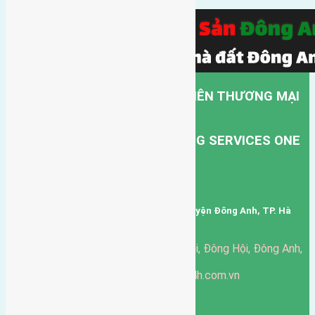
CÔNG TY TNHH MỘT THÀNH VIÊN THƯƠNG MẠI
DỊCH VỤ VẬN TẢI HỒNG HÀ.
HONG HA TRANSPORT TRADING SERVICES ONE
MEMBER COMPANY LIMITED.
Mã số thuế: 0101346678
Trụ sở: thôn Trung Thôn, Xã Đông Hội, Huyện Đông Anh, TP. Hà
Nội, Việt Nam.
51 Đường Đông Hội, Đông Hội, Đông Anh,
Văn phòng giao dịch:
Hà Nội
https://batdongsandonganh24h.com.vn
Website:
ducgiang090970@gmail.com
Email:
0916-175-299
Hotline: