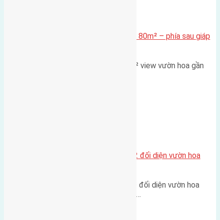
Xã Mai Lâm
Cần bán Đất đấu giá X2 Thái Bình 80m² – phía sau giáp
đường và vườn hoa
Lô đất đấu giá X2 Thái Bình 80m² view vườn hoa gần
cầu Tứ Liên Diện tích:…
Xã Mai Lâm
Lô đất tái định cư Mai Hiên 56m2 đối diện vườn hoa
500m
Lô đất tái định cư Mai Hiên 56m² đối diện vườn hoa
500m Diện tích: 56m² (3,5x16m).…