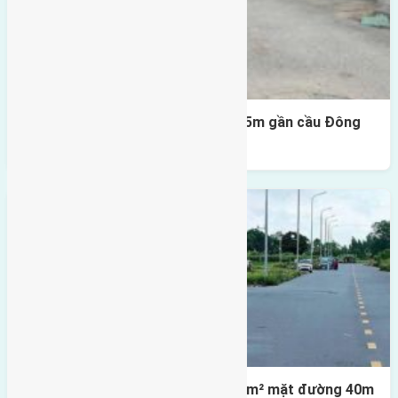
Lô đất Lại Đà 52m2 mặt đường 4,5m gần cầu Đông
Trù
Lô đất tái định cư X1 Đông Hội 80m² mặt đường 40m