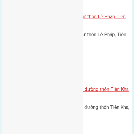
Xã Tiên Dương
Cần bán 127m2 (7×18) đất thổ cư thôn Lễ Pháp Tiên
Dương đường rộng 4,5m
Cần bán 127m2 (7x18) đất thổ cư thôn Lễ Pháp, Tiên
Dương đường rộng 4,5m hướng…
Xã Tiên Dương
Cần bán 110m2 (7×15,7) đất mặt đường thôn Tiên Kha
Tiên Dương
Cần bán 110m2 (7x15,7) đất mặt đường thôn Tiên Kha,
Tiên Dương ( cạch ubnd xã…