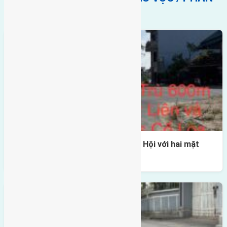
KHÚC
Một vị trí hiếm còn lại tại X1 Đông Hội với hai mặt
thoáng