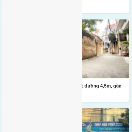
gần cầu Đông Trù
Nhà 3,5 tầng Đông Hội 60m² – mặt đường 4,5m, gần
cầu Tứ Liên