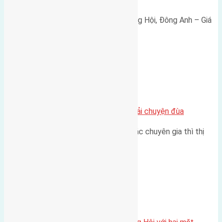
Bán đất 80m² tái định cư X1 Đông Hội, Đông Anh – Giá
165 triệu/m² Thông tin…
Chung cư
Nhà Đất bán tại Việt Nam đâu phải chuyện đùa
Theo như nhận định chung của các chuyên gia thì thị
trường bất động sản (BĐS)…
Xã Đông Hội