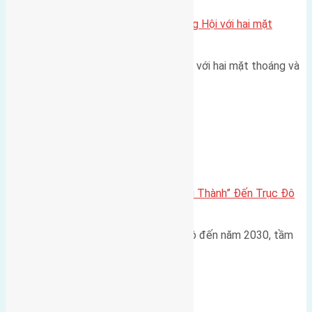
Một vị trí hiếm còn lại tại X1 Đông Hội với hai mặt
thoáng
Một góc tái định cư X1 Đông Hội với hai mặt thoáng và
trục đường 40m Diện…
Đông Anh 2026-2030
Đông Anh 2026: Từ “Huyện Ngoại Thành” Đến Trục Đô
Thị Đa Cực – Góc Nhìn Dữ Liệu
Trong bối cảnh Quy hoạch Thủ đô đến năm 2030, tầm
nhìn 2050 (với trọng tâm…