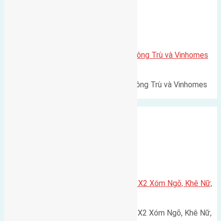
Xã Mai Lâm
Lô đất Lê Xá 103,6m2 gần cầu Đông Trù và Vinhomes
Cổ Loa
Lô đất Lê Xá 103,6m² gần cầu Đông Trù và Vinhomes
Cổ Loa Diện tích: 103,6m²…
Xã Nguyên Khê
Cần bán 75m2(5×15) đất đấu giá X2 Xóm Ngõ, Khê Nữ,
Nguyên Khê, Huyện Đông Anh
Cần bán 75m2(5x15) đất đấu giá X2 Xóm Ngõ, Khê Nữ,