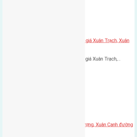
Cần bán 82,5m2(5×16,5) đất đấu giá Xuân Trạch, Xuân
Canh đường rộng 7,5m
Cần bán 82,5m2(5x16,5) đất đấu giá Xuân Trạch,…
Cần bán 50m (5×10) đất Văn Thượng, Xuân Canh đường
rộng 3m