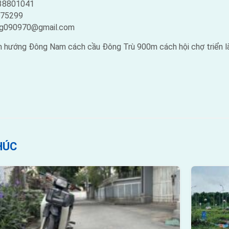
38801041
75299
ng090970@gmail.com
hướng Đông Nam cách cầu Đông Trù 900m cách hội chợ triển lãm
HÚC