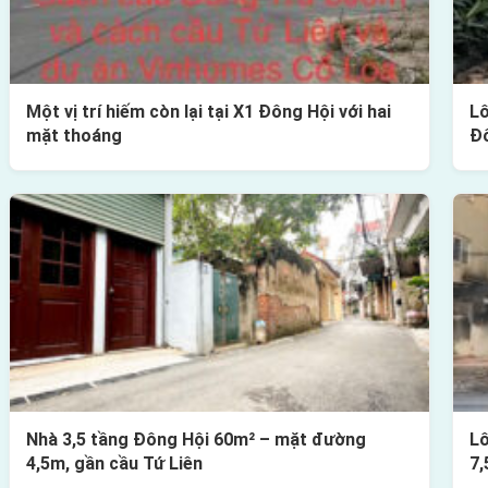
Một vị trí hiếm còn lại tại X1 Đông Hội với hai
Lô
mặt thoáng
Đ
Nhà 3,5 tầng Đông Hội 60m² – mặt đường
Lô
4,5m, gần cầu Tứ Liên
7,