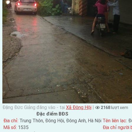
Đặng Đức Giảng đăng vào - tại
Xã Đông Hội
|
2168
lượt xem
Đặc điểm BĐS
Địa chỉ:
Trung Thôn, Đông Hội, Đông Anh, Hà Nội
Tên liên lạc:
Đ
Mã số:
1535
Địa chỉ người 