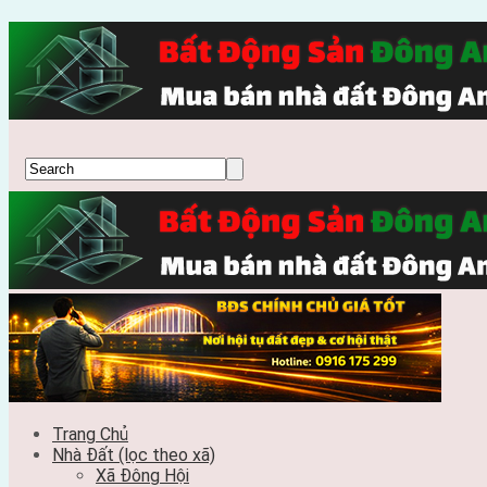
Trang Chủ
Nhà Đất (lọc theo xã)
Xã Đông Hội