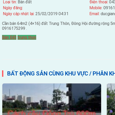
Loại tin:
Bán đất
Điện thoại:
04
Ngày đăng:
Mobile:
09161
Ngày cập nhật lại:
25/02/2019 04:31
Email:
ducgia
Cần bán 64m2 (4×16) đất Trung Thôn, Đông Hội đường rộng 5m 
0916175299 .
Bán Đất
trung thon
BẤT ĐỘNG SẢN CÙNG KHU VỰC / PHÂN K