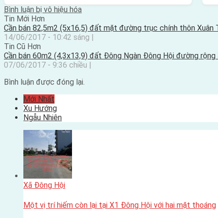
Bình luận bị vô hiệu hóa
Tin Mới Hơn
Cần bán 82,5m2 (5x16,5) đất mặt đường trục chính thôn Xuân 
14/06/2017 - 10:42 sáng |
Tin Cũ Hơn
Cần bán 60m2 (4,3x13,9) đất Đông Ngàn Đông Hội đường rộng
07/06/2017 - 9:36 chiều |
Bình luận được đóng lại.
Mới Nhất
Xu Hướng
Ngẫu Nhiên
Xã Đông Hội
Một vị trí hiếm còn lại tại X1 Đông Hội với hai mặt thoáng