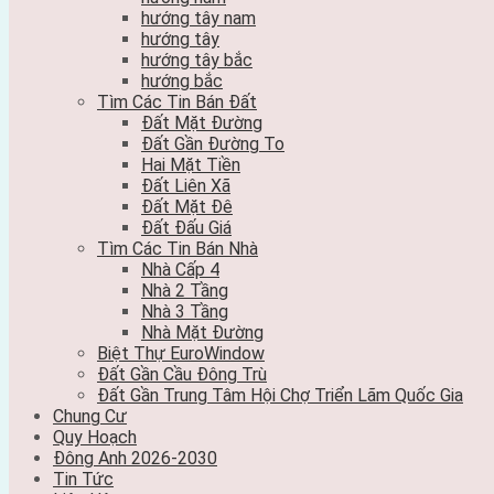
hướng tây nam
hướng tây
hướng tây bắc
hướng bắc
Tìm Các Tin Bán Đất
Đất Mặt Đường
Đất Gần Đường To
Hai Mặt Tiền
Đất Liên Xã
Đất Mặt Đê
Đất Đấu Giá
Tìm Các Tin Bán Nhà
Nhà Cấp 4
Nhà 2 Tầng
Nhà 3 Tầng
Nhà Mặt Đường
Biệt Thự EuroWindow
Đất Gần Cầu Đông Trù
Đất Gần Trung Tâm Hội Chợ Triển Lãm Quốc Gia
Chung Cư
Quy Hoạch
Đông Anh 2026-2030
Tin Tức