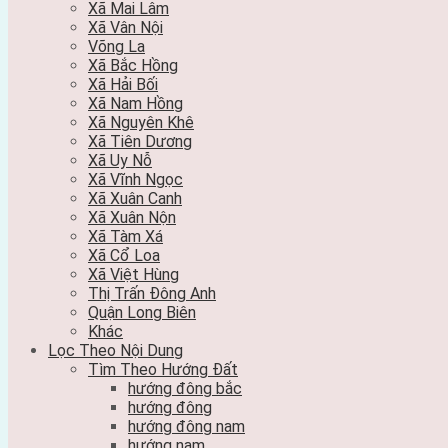
Xã Mai Lâm
Xã Vân Nội
Võng La
Xã Bắc Hồng
Xã Hải Bối
Xã Nam Hồng
Xã Nguyên Khê
Xã Tiên Dương
Xã Uy Nỗ
Xã Vĩnh Ngọc
Xã Xuân Canh
Xã Xuân Nộn
Xã Tàm Xá
Xã Cổ Loa
Xã Việt Hùng
Thị Trấn Đông Anh
Quận Long Biên
Khác
Lọc Theo Nội Dung
Tìm Theo Hướng Đất
hướng đông bắc
hướng đông
hướng đông nam
hướng nam