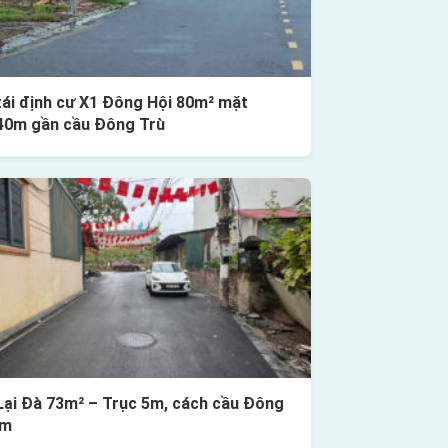
tái định cư X1 Đông Hội 80m² mặt
40m gần cầu Đông Trù
Lại Đà 73m² – Trục 5m, cách cầu Đông
0m