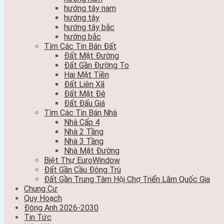
hướng tây nam
hướng tây
hướng tây bắc
hướng bắc
Tìm Các Tin Bán Đất
Đất Mặt Đường
Đất Gần Đường To
Hai Mặt Tiền
Đất Liên Xã
Đất Mặt Đê
Đất Đấu Giá
Tìm Các Tin Bán Nhà
Nhà Cấp 4
Nhà 2 Tầng
Nhà 3 Tầng
Nhà Mặt Đường
Biệt Thự EuroWindow
Đất Gần Cầu Đông Trù
Đất Gần Trung Tâm Hội Chợ Triển Lãm Quốc Gia
Chung Cư
Quy Hoạch
Đông Anh 2026-2030
Tin Tức