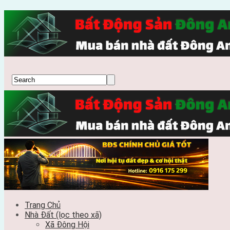
Trang Chủ
Nhà Đất (lọc theo xã)
Xã Đông Hội