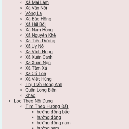
Xã Mai Lâm
Xã Vân Nội
Võng La
Xã Bắc Hồng
Xã Hải Bối
Xã Nam Hồng
Xã Nguyên Khê
Xã Tiên Dương
Xã Uy Nỗ
Xã Vĩnh Ngọc
Xã Xuân Canh
Xã Xuân Nộn
Xã Tàm Xá
Xã Cổ Loa
Xã Việt Hùng
Thị Trấn Đông Anh
Quận Long Biên
Khác
Lọc Theo Nội Dung
Tìm Theo Hướng Đất
hướng đông bắc
hướng đông
hướng đông nam
hướng nam