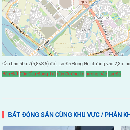
Cần bán 50m2(5,8×8,6) đất Lại Đà Đông Hội đường vào 2,3m h
Bán Đất
Gần Cầu Đông Trù
gần đường to
hướng bắc
Lại Đà
BẤT ĐỘNG SẢN CÙNG KHU VỰC / PHÂN K