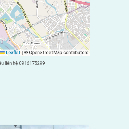
Leaflet
|
© OpenStreetMap contributors
ệu liên hệ 0916175299