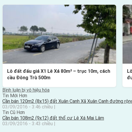
Lô đất đấu giá X1 Lê Xá 80m² – trục 10m, cách
Lô
cầu Đông Trù 500m
đ
Bình luận bị vô hiệu hóa
Tin Mới Hơn
Cần bán 120m2 (8x15) đất Xuân Canh Xã Xuân Canh đường rộ
03/09/2016 - 3:46 chiều |
Tin Cũ Hơn
Cần bán 108m2 (9x12) đất thổ cư Lê Xá Mai Lâm
03/09/2016 - 3:43 chiều |