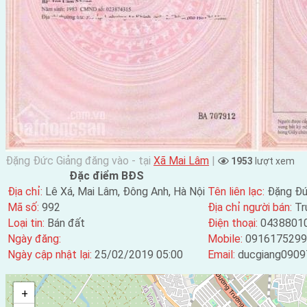
Đặng Đức Giảng đăng vào - tại
Xã Mai Lâm
|
1953
lượt xem
Đặc điểm BĐS
Địa chỉ:
Lê Xá, Mai Lâm, Đông Anh, Hà Nội
Tên liên lạc:
Đặng Đứ
Mã số:
992
Địa chỉ người bán:
Tr
Loại tin:
Bán đất
Điện thoại:
0438801
Ngày đăng:
Mobile:
0916175299
Ngày cập nhật lại:
25/02/2019 05:00
Email:
ducgiang0909
+