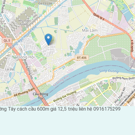
g Tây cách cầu 600m giá 12,5 triệu liên hệ 0916175299