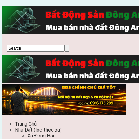
Trang Chủ
Nhà Đất (lọc theo xã)
Xã Đông Hội