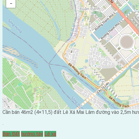
−
Cần bán 46m2 (4×11,5) đất Lê Xá Mai Lâm đường vào 2,5m hướn
.
Bán Đất
hướng tây
Lê xá