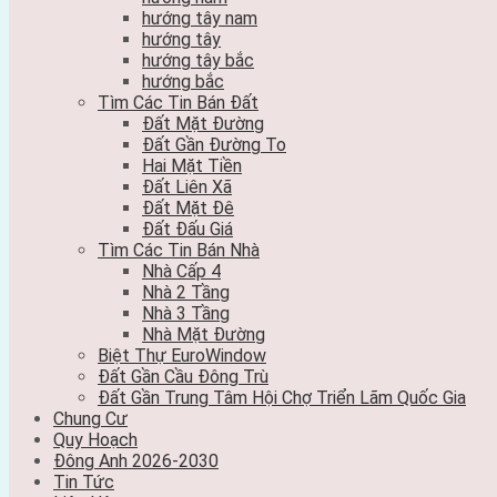
hướng tây nam
hướng tây
hướng tây bắc
hướng bắc
Tìm Các Tin Bán Đất
Đất Mặt Đường
Đất Gần Đường To
Hai Mặt Tiền
Đất Liên Xã
Đất Mặt Đê
Đất Đấu Giá
Tìm Các Tin Bán Nhà
Nhà Cấp 4
Nhà 2 Tầng
Nhà 3 Tầng
Nhà Mặt Đường
Biệt Thự EuroWindow
Đất Gần Cầu Đông Trù
Đất Gần Trung Tâm Hội Chợ Triển Lãm Quốc Gia
Chung Cư
Quy Hoạch
Đông Anh 2026-2030
Tin Tức