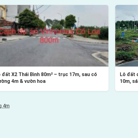
 đất X2 Thái Bình 80m² – trục 17m, sau có
Lô đất 
ường 4m & vườn hoa
10m, sá
ng 4m