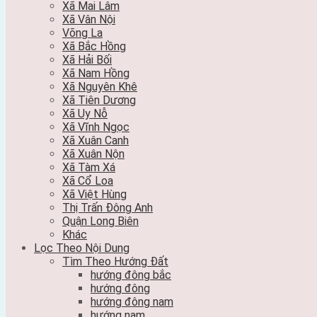
Xã Mai Lâm
Xã Vân Nội
Võng La
Xã Bắc Hồng
Xã Hải Bối
Xã Nam Hồng
Xã Nguyên Khê
Xã Tiên Dương
Xã Uy Nỗ
Xã Vĩnh Ngọc
Xã Xuân Canh
Xã Xuân Nộn
Xã Tàm Xá
Xã Cổ Loa
Xã Việt Hùng
Thị Trấn Đông Anh
Quận Long Biên
Khác
Lọc Theo Nội Dung
Tìm Theo Hướng Đất
hướng đông bắc
hướng đông
hướng đông nam
hướng nam