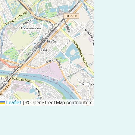
Leaflet
|
© OpenStreetMap contributors