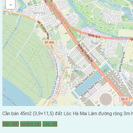
−
Cần bán 45m2 (3,9×11,5) đất Lộc Hà Mai Lâm đường rộng 3m h
Bán Đất
hướng tây
Lộc Hà