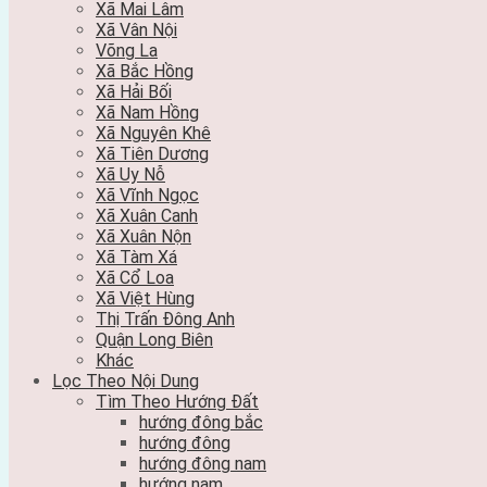
Xã Mai Lâm
Xã Vân Nội
Võng La
Xã Bắc Hồng
Xã Hải Bối
Xã Nam Hồng
Xã Nguyên Khê
Xã Tiên Dương
Xã Uy Nỗ
Xã Vĩnh Ngọc
Xã Xuân Canh
Xã Xuân Nộn
Xã Tàm Xá
Xã Cổ Loa
Xã Việt Hùng
Thị Trấn Đông Anh
Quận Long Biên
Khác
Lọc Theo Nội Dung
Tìm Theo Hướng Đất
hướng đông bắc
hướng đông
hướng đông nam
hướng nam