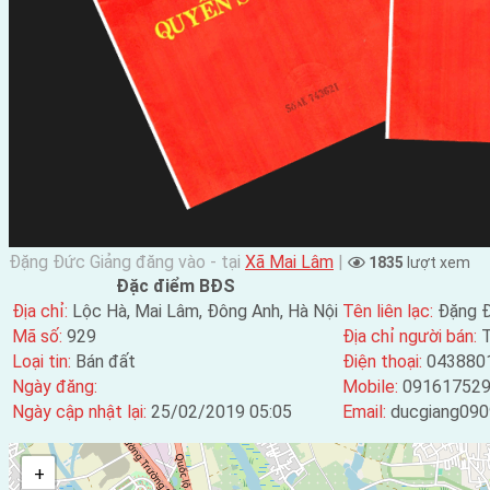
Đặng Đức Giảng đăng vào - tại
Xã Mai Lâm
|
1835
lượt xem
Đặc điểm BĐS
Địa chỉ:
Lộc Hà, Mai Lâm, Đông Anh, Hà Nội
Tên liên lạc:
Đặng Đ
Mã số:
929
Địa chỉ người bán:
T
Loại tin:
Bán đất
Điện thoại:
043880
Ngày đăng:
Mobile:
09161752
Ngày cập nhật lại:
25/02/2019 05:05
Email:
ducgiang09
+