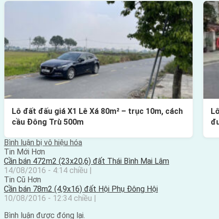
Lô đất đấu giá X1 Lê Xá 80m² – trục 10m, cách
Lô
cầu Đông Trù 500m
đ
Bình luận bị vô hiệu hóa
Tin Mới Hơn
Cần bán 472m2 (23x20,6) đất Thái Bình Mai Lâm
14/08/2016 - 4:14 chiều |
Tin Cũ Hơn
Cần bán 78m2 (4,9x16) đất Hội Phụ Đông Hội
10/08/2016 - 12:34 chiều |
Bình luận được đóng lại.