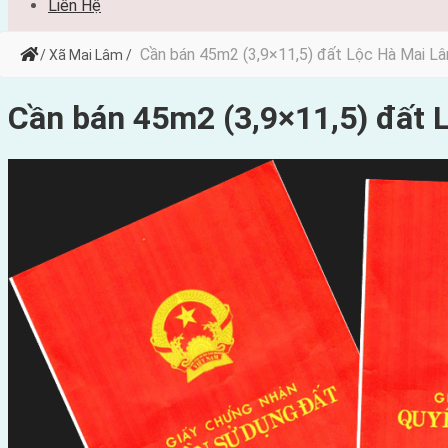
Liên Hệ
Cần bán 45m2 (3,9×11,5) đất Lộc Hà Mai L
/ Xã Mai Lâm /
Cần bán 45m2 (3,9×11,5) đất 