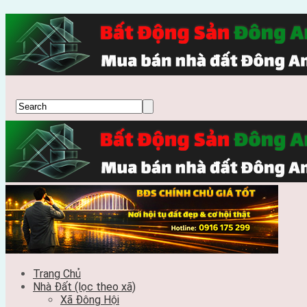
Trang Chủ
Nhà Đất (lọc theo xã)
Xã Đông Hội