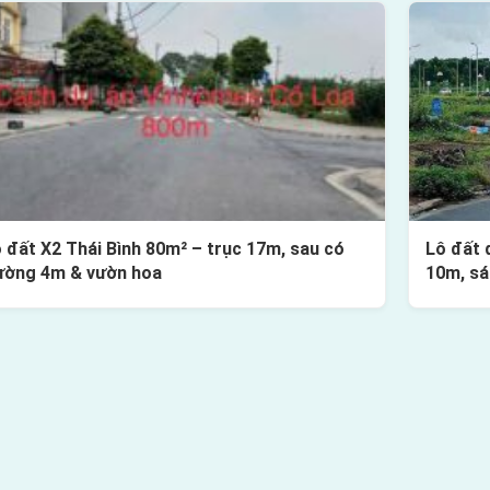
 đất X2 Thái Bình 80m² – trục 17m, sau có
Lô đất 
ường 4m & vườn hoa
10m, sá