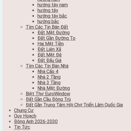
hướng tây nam
hướng tây
hướng tây bắc
hướng bắc
Tìm Các Tin Bán Đất
Đất Mặt Đường
Đất Gần Đường To
Hai Mặt Tiền
Đất Liên Xã
Đất Mặt Đê
Đất Đấu Giá
Tìm Các Tin Bán Nhà
Nhà Cấp 4
Nhà 2 Tầng
Nhà 3 Tầng
Nhà Mặt Đường
Biệt Thự EuroWindow
Đất Gần Cầu Đông Trù
Đất Gần Trung Tâm Hội Chợ Triển Lãm Quốc Gia
Chung Cư
Quy Hoạch
Đông Anh 2026-2030
Tin Tức