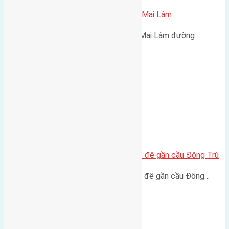
Bán 50m2 (4×12,5) đất Mai Hiên Mai Lâm
Bán 50m2(4x12,5) đất Mai Hiên Mai Lâm đường
vào hướng…
Cần bán 121m2 (5,5×22) đất mặt đê gần cầu Đông Trù
Cần bán 121m2 (5,5x22) đất mặt đê gần cầu Đông…