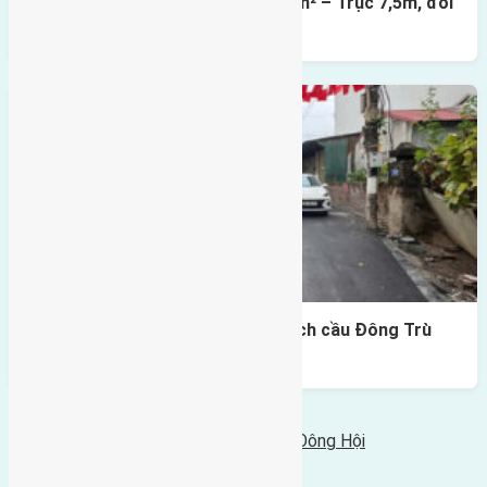
Lô đất mặt đường Đông Hội 73,4m² – Trục 7,5m, đối
diện vườn hoa
Lô đất Lại Đà 73m² – Trục 5m, cách cầu Đông Trù
400m
Bình luận bị vô hiệu hóa
Tin Mới Hơn
Cần bán 54m2 (4x13,5) đất Đông Trù, Đông Hội
03/06/2017 - 8:07 sáng |
Tin Cũ Hơn