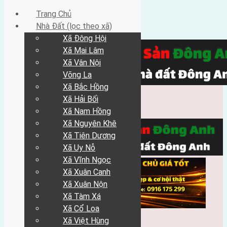
Trang Chủ
Nhà Đất (lọc theo xã)
Xã Đông Hội
Xã Mai Lâm
Xã Vân Nội
Võng La
Xã Bắc Hồng
Xã Hải Bối
Xã Nam Hồng
Xã Nguyên Khê
Xã Tiên Dương
Xã Uy Nỗ
Xã Vĩnh Ngọc
Xã Xuân Canh
Xã Xuân Nộn
Xã Tàm Xá
Xã Cổ Loa
Xã Việt Hùng
Trang Chủ