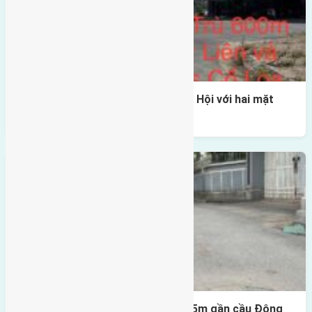
Một vị trí hiếm còn lại tại X1 Đông Hội với hai mặt
thoáng
Lô đất Lại Đà 52m2 mặt đường 4,5m gần cầu Đông