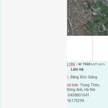
Đặng Đức Giảng đăng vào - tại
Xã Đông Hội
|
1968
lượt xem
Đặc điểm BĐS
Liên hệ
Địa chỉ:
Đông Ngàn, Đông
Tên liên lạc:
Đặng Đức Giảng
Hội, Đông Anh, Hà Nội
Địa chỉ người bán:
Trung Thôn,
Mã số:
1521
Đông Hội, Đông Anh, Hà Nội
Loại tin:
Bán đất
Điện thoại:
0438801041
Ngày đăng:
Mobile:
0916175299
Ngày cập nhật lại:
Email: