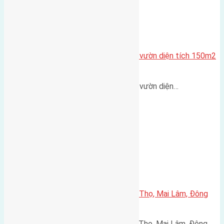
Cần bán đất phân lô biệt thự nhà vườn diện tích 150m2
(7,5×20)
Cần bán đất phân lô biệt thự nhà vườn diện…
Cần bán 50m2(6,25×8) đất Phúc Thọ, Mai Lâm, Đông
Anh
Cần bán 50m2(6,25x8) đất Phúc Thọ, Mai Lâm, Đông…