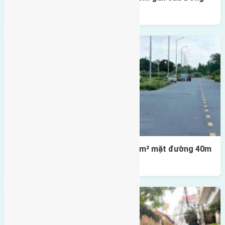
Trù
Lô đất tái định cư X1 Đông Hội 80m² mặt đường 40m
gần cầu Đông Trù