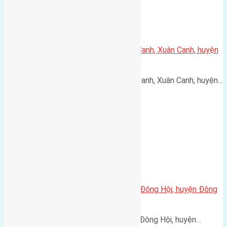
Cần bán 62m2(4×15,5) đất Lực Canh, Xuân Canh, huyện
Đông Anh đường rộng 3m
Cần bán 62m2(4x15,5) đất Lực Canh, Xuân Canh, huyện…
Cần bán 56m2(4×14) đất Lại, Đà Đông Hội, huyện Đông
Anh
Cần bán 56m2(4x14) đất Lại, Đà Đông Hội, huyện…