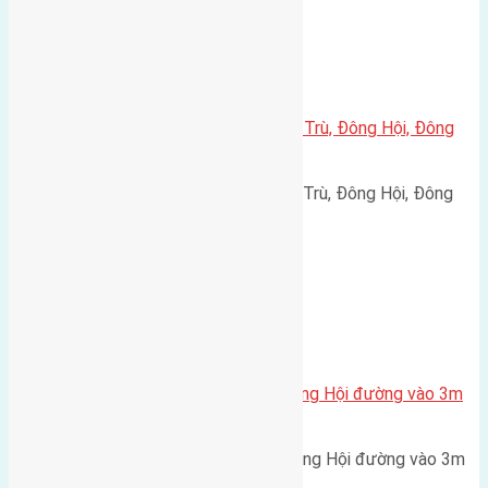
Xã Đông Hội
Cần bán 45m2(4,5×10) đất Đông Trù, Đông Hội, Đông
Anh, Hà Nội
Cần bán 45m2(4,5x10) đất Đông Trù, Đông Hội, Đông
Anh, Hà Nội. đường rộng…
Xã Đông Hội
Bán 33m2(3,3×10) đất Lại Đà Đông Hội đường vào 3m
hướng Tây
Bán 33m2(3,3x10) đất Lại Đà, Đông Hội đường vào 3m
hướng Tây cách cầu Đông…