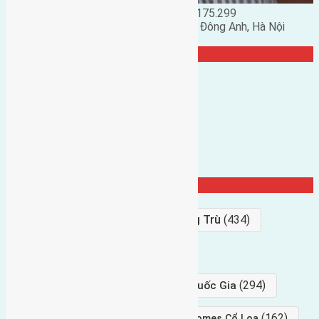
Đặng Đức Giảng: 0916.175.299
Phó chủ nhiệm hội nhà đất huyện Đông Anh, Hà Nội
TRANG CỘNG ĐỒNG
Từ Khóa Nổi Bật
Bán Đất
(927)
Gần Cầu Đông Trù
(434)
hướng tây
(406)
(294)
gần trung tâm hội Chợ triển Lãm Quốc Gia
(239)
(162)
hướng tây nam
gần Vinhomes Cổ Loa