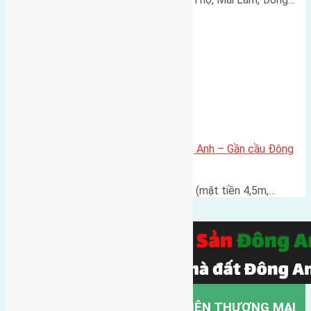
Bán đất 53m² tại Đông Trù, Đông Anh – Gần cầu Đông
Trù, giá 108 triệu/m²
Cần bán lô đất có diện tích 53m² (mặt tiền 4,5m,…
CÔNG TY TNHH MỘT THÀNH VIÊN THƯƠNG MẠI