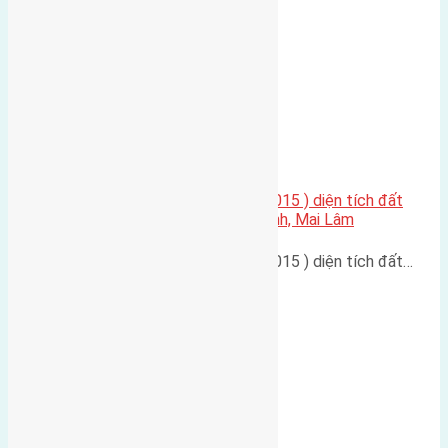
Cần bán nhà hai tầng ( xây năm 2015 ) diện tích đất
85m2 (5×17) mặt đường Thái Bình, Mai Lâm
Cần bán nhà hai tầng ( xây năm 2015 ) diện tích đất…