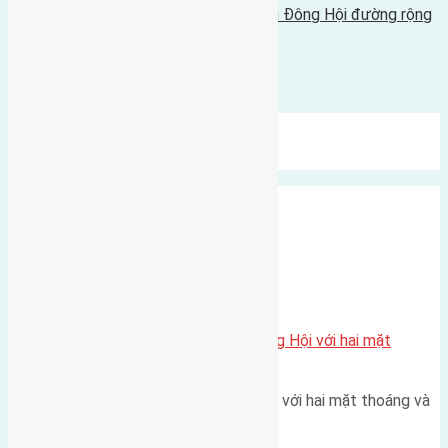
Cần bán 61,3m2 (4,3x14,3) đất Hội Phụ Đông Hội đường rộng
4,5m
29/05/2017 - 9:40 sáng |
Bình luận được đóng lại.
Mới Nhất
Xu Hướng
Ngẫu Nhiên
Xã Đông Hội
Một vị trí hiếm còn lại tại X1 Đông Hội với hai mặt
thoáng
Một góc tái định cư X1 Đông Hội với hai mặt thoáng và
trục đường 40m Diện…