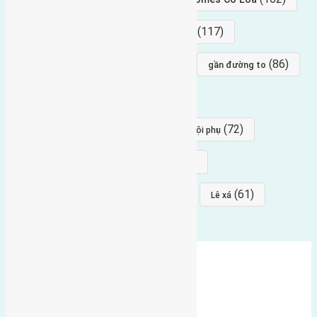
(154)
(117)
hướng nam
hướng tây bắc
(96)
(88)
(86)
hướng bắc
Đông trù
gần đường to
(84)
(82)
đông ngàn
Lại Đà
(77)
(72)
Thái Bình, Mai Lâm, Đông Anh
hội phụ
(68)
(68)
Mai hiên
hướng đông nam
(64)
(64)
(61)
đất đấu giá
Phúc Thọ
Lê xá