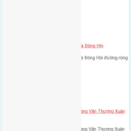
Xã Đông Hội
Cần bán 46m2 (4×11,5) đất Lại Đà Đông Hội
Cần bán 46m2 (4x11,5) đất Lại Đà Đông Hội đường rộng
2,5m hướng Tây Nam…
Xã Xuân Canh
Cần bán 50m2(4×12,5) đất trục làng Văn Thượng Xuân
Canh đường rộng 4m
Cần bán 50m2(4x12,5) đất trục làng Văn Thượng Xuân