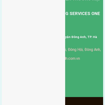
DỊCH VỤ VẬN TẢI HỒNG HÀ.
HONG HA TRANSPORT TRADING SERVICES ONE
MEMBER COMPANY LIMITED.
Mã số thuế: 0101346678
Trụ sở: thôn Trung Thôn, Xã Đông Hội, Huyện Đông Anh, TP. Hà
Nội, Việt Nam.
51 Đường Đông Hội, Đông Hội, Đông Anh,
Văn phòng giao dịch:
Hà Nội
https://batdongsandonganh24h.com.vn
Website:
ducgiang090970@gmail.com
Email:
0916-175-299
Hotline:
Chính sách bảo mật
3904
Ngày chạy
130
Tháng hoạt động
10
Năm đã qua
1066
Tin Bán Đất