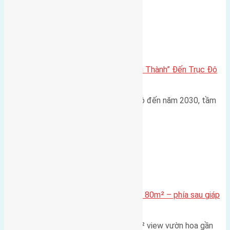
Đông Anh 2026-2030
Đông Anh 2026: Từ “Huyện Ngoại Thành” Đến Trục Đô
Thị Đa Cực – Góc Nhìn Dữ Liệu
Trong bối cảnh Quy hoạch Thủ đô đến năm 2030, tầm
nhìn 2050 (với trọng tâm…
Xã Mai Lâm
Cần bán Đất đấu giá X2 Thái Bình 80m² – phía sau giáp
đường và vườn hoa
Lô đất đấu giá X2 Thái Bình 80m² view vườn hoa gần