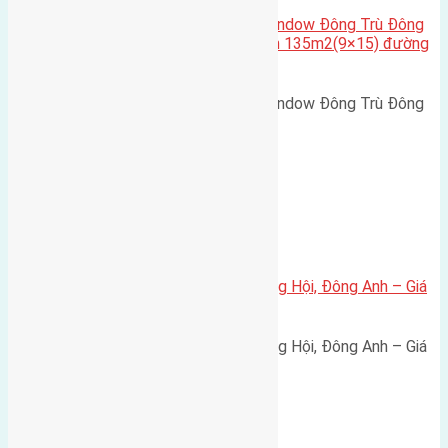
Cần bán biệt thự song lập Eurowindow Đông Trù Đông
Hội Đông Anh Tp Hà Nội diện tích 135m2(9×15) đường
rộng 10m vỉa hè 5m
Cần bán biệt thự song lập Eurowindow Đông Trù Đông
Hội Đông Anh Tp Hà Nội diện…
Xã Đông Hội
Bán đất 80m² tái định cư X1 Đông Hội, Đông Anh – Giá
165 triệu/m²
Bán đất 80m² tái định cư X1 Đông Hội, Đông Anh – Giá
165 triệu/m² Thông tin…