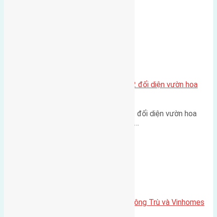
cầu Tứ Liên Diện tích:…
Xã Mai Lâm
Lô đất tái định cư Mai Hiên 56m2 đối diện vườn hoa
500m
Lô đất tái định cư Mai Hiên 56m² đối diện vườn hoa
500m Diện tích: 56m² (3,5x16m).…
Xã Mai Lâm
Lô đất Lê Xá 103,6m2 gần cầu Đông Trù và Vinhomes
Cổ Loa