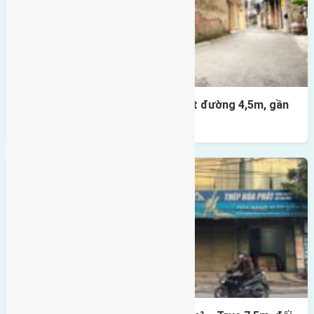
Nhà 3,5 tầng Đông Hội 60m² – mặt đường 4,5m, gần
cầu Tứ Liên