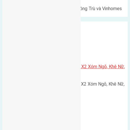
Lô đất Lê Xá 103,6m² gần cầu Đông Trù và Vinhomes
Cổ Loa Diện tích: 103,6m²…
Xã Nguyên Khê
Cần bán 75m2(5×15) đất đấu giá X2 Xóm Ngõ, Khê Nữ,
Nguyên Khê, Huyện Đông Anh
Cần bán 75m2(5x15) đất đấu giá X2 Xóm Ngõ, Khê Nữ,
Nguyên Khê, Huyện Đông Anh.…
Cầu Đông Trù
,
Xã Đông Hội