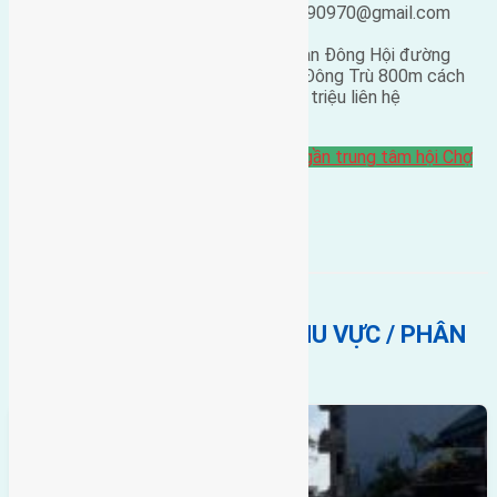
25/02/2019 04:32
ducgiang090970@gmail.com
Cần bán 45m2 (3,75×12) đất Đông Ngàn Đông Hội đường
rộng 2,3m hướng Đông Nam cách cầu Đông Trù 800m cách
hội chợ triển lãm quốc gia 800m giá 13 triệu liên hệ
0916175299 .
Bán Đất
đông ngàn
Gần Cầu Đông Trù
gần trung tâm hội Chợ
triển Lãm Quốc Gia
BẤT ĐỘNG SẢN CÙNG KHU VỰC / PHÂN
KHÚC