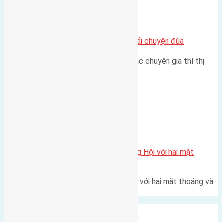
Chung cư
Nhà Đất bán tại Việt Nam đâu phải chuyện đùa
Theo như nhận định chung của các chuyên gia thì thị
trường bất động sản (BĐS)…
Xã Đông Hội
Một vị trí hiếm còn lại tại X1 Đông Hội với hai mặt
thoáng
Một góc tái định cư X1 Đông Hội với hai mặt thoáng và
trục đường 40m Diện…