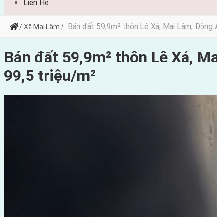
Liên Hệ
Bán đất 59,9m² thôn Lê Xá, Mai Lâm, Đông A
/ Xã Mai Lâm /
Bán đất 59,9m² thôn Lê Xá, M
99,5 triệu/m²