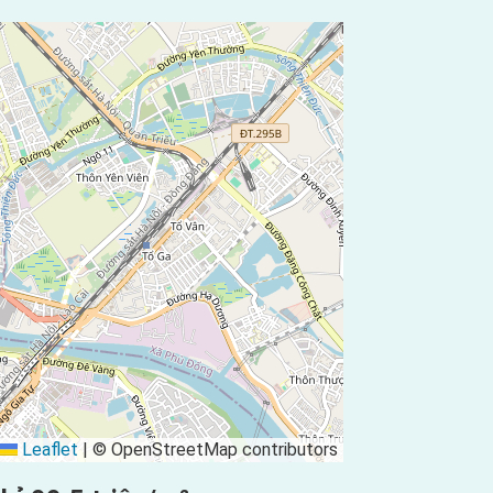
Leaflet
|
© OpenStreetMap contributors