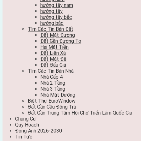
hướng tây nam
hướng tây
hướng tây bắc
hướng bắc
Tìm Các Tin Bán Đất
Đất Mặt Đường
Đất Gần Đường To
Hai Mặt Tiền
Đất Liên Xã
Đất Mặt Đê
Đất Đấu Giá
Tìm Các Tin Bán Nhà
Nhà Cấp 4
Nhà 2 Tầng
Nhà 3 Tầng
Nhà Mặt Đường
Biệt Thự EuroWindow
Đất Gần Cầu Đông Trù
Đất Gần Trung Tâm Hội Chợ Triển Lãm Quốc Gia
Chung Cư
Quy Hoạch
Đông Anh 2026-2030
Tin Tức