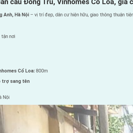
ần cầu Đông Trù, Vinhomes Cổ Loa, giá c
g Anh, Hà Nội
– vị trí đẹp, dân cư hiện hữu, giao thông thuận tiện
tận nơi
inhomes Cổ Loa:
800m
ỗ trợ sang tên
à Nội