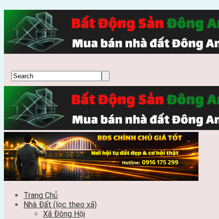
Trang Chủ
Nhà Đất (lọc theo xã)
Xã Đông Hội