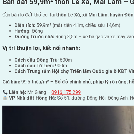
Bán đất 59,9m² thôn Lê Xá, Mai Lâm – G
Cần bán lô đất thổ cư tại
thôn Lê Xá, xã Mai Lâm, huyện Đôn
Diện tích:
59,9m² (mặt tiền 4,1m, chiều sâu 14,6m)
Hướng:
Đông
Đường trước nhà:
Rộng 3,5m – xe ba gác và xe máy vào 
Vị trí thuận lợi, kết nối nhanh:
Cách cầu Đông Trù:
600m
Cách cầu Tứ Liên:
900m
Cách Trung tâm Hội chợ Triển lãm Quốc gia & KĐT V
Giá bán:
99,5 triệu/m² –
Sổ đỏ chính chủ, pháp lý rõ ràng, h
Liên hệ:
Mr. Giảng –
0916 175 299
VP Nhà đất Hồng Hà:
Số 51, đường Đông Hội, Đông Anh, H