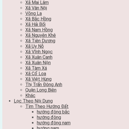
Xã Mai Lâm
Xã Vân Nội
Võng La
Xã Bắc Hồng
Xã Hải Bối
Xã Nam Hồng
Xã Nguyên Khê
Xã Tiên Dương
Xã Uy Nỗ
Xã Vĩnh Ngọc
Xã Xuân Canh
Xã Xuân Nộn
Xã Tàm Xá
Xã Cổ Loa
Xã Việt Hùng
Thị Trấn Đông Anh
Quận Long Biên
Khác
Lọc Theo Nội Dung
Tìm Theo Hướng Đất
hướng đông bắc
hướng đông
hướng đông nam
hướng nam