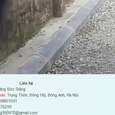
Liên hệ
ặng Đức Giảng
bán:
Trung Thôn, Đông Hội, Đông Anh, Hà Nội
38801041
75299
ng090970@gmail.com