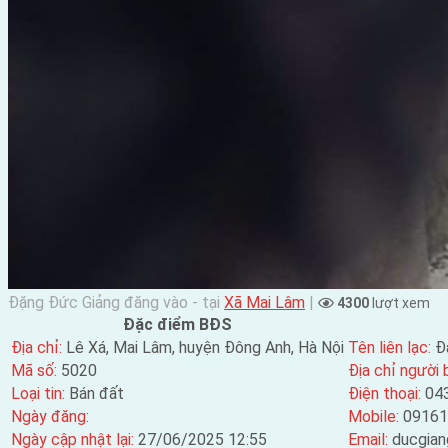
Đặng Đức Giảng đăng vào - tại
Xã Mai Lâm
|
4300
lượt xem
Đặc điểm BĐS
Địa chỉ:
Lê Xá, Mai Lâm, huyện Đông Anh, Hà Nội
Tên liên lạc:
Đ
Mã số:
5020
Địa chỉ người 
Loại tin:
Bán đất
Điện thoại:
04
Ngày đăng:
Mobile:
09161
Ngày cập nhật lại:
27/06/2025 12:55
Email:
ducgia